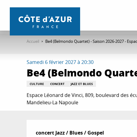
Aller
au
contenu
principal
Accueil
Be4 (Belmondo Quartet) - Saison 2026-2027 - Espa
Samedi 6 février 2027 à 20:30
Be4 (Belmondo Quartet
CULTURE
CONCERT
JAZZ ET BLUES
Espace Léonard de Vinci, 809, boulevard des écu
Mandelieu-La Napoule
Description
concert Jazz / Blues / Gospel