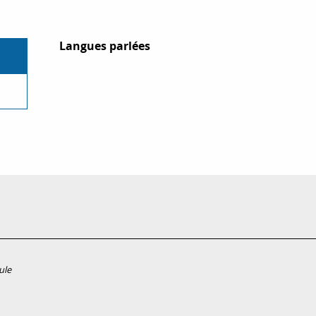
Langues parlées
Langues parlées
ule