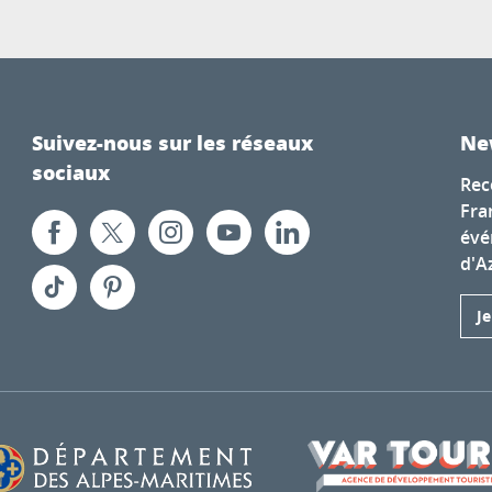
Suivez-nous sur les réseaux
Ne
sociaux
Rec
Fra
évé
d'A
J