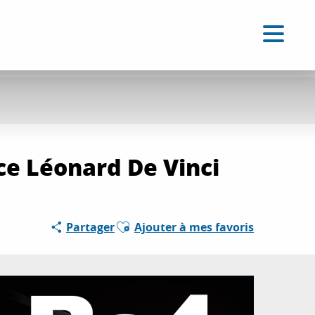
FR
Accessibilité
Recherche
Voir les favoris
ce Léonard De Vinci
Ajouter aux favoris
Partager
Ajouter à mes favoris