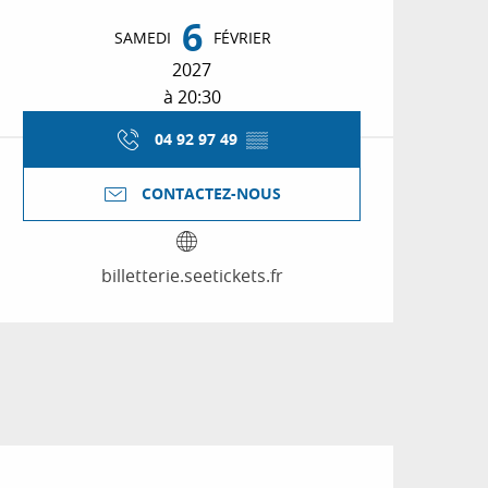
Ouverture et coordon
6
SAMEDI
FÉVRIER
2027
à 20:30
04 92 97 49
▒▒
CONTACTEZ-NOUS
billetterie.seetickets.fr