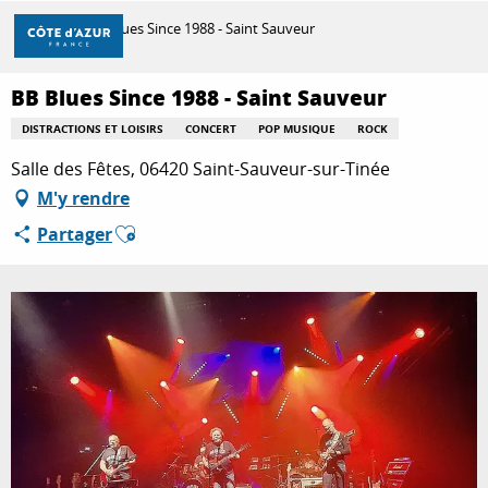
Aller
Accueil
BB Blues Since 1988 - Saint Sauveur
au
contenu
principal
BB Blues Since 1988 - Saint Sauveur
DÉCOUVRIR
DISTRACTIONS ET LOISIRS
CONCERT
POP MUSIQUE
ROCK
Salle des Fêtes, 06420 Saint-Sauveur-sur-Tinée
À FAIRE
M'y rendre
Ajouter aux favoris
Partager
SÉJOURNER