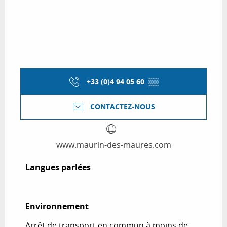
+33 (0)4 94 05 60
▒▒
CONTACTEZ-NOUS
www.maurin-des-maures.com
Langues parlées
Langues parlées
Environnement
Environnement
Arrêt de transport en commun à moins de