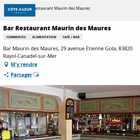
Aller
Accueil
Bar Restaurant Maurin des Maures
au
contenu
principal
Bar Restaurant Maurin des Maures
DÉCOUVRIR
COMMERCES
ALIMENTATION
CAFÉ / BAR
Bar Maurin des Maures, 29 avenue Etienne Gola, 83820
À FAIRE
Rayol-Canadel-sur-Mer
M'y rendre
Ajouter aux favoris
Partager
SÉJOURNER