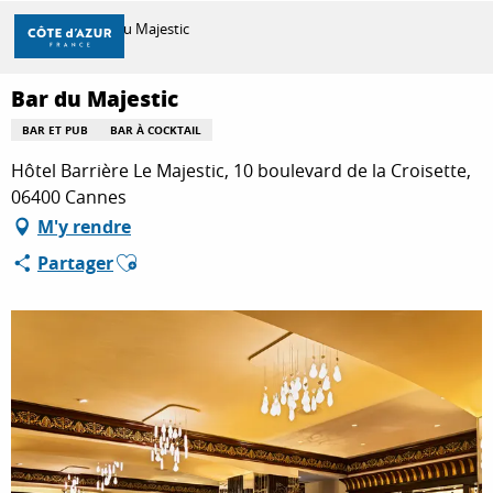
Aller
Accueil
Bar du Majestic
au
contenu
principal
Bar du Majestic
DÉCOUVRIR
BAR ET PUB
BAR À COCKTAIL
Hôtel Barrière Le Majestic, 10 boulevard de la Croisette,
À FAIRE
06400 Cannes
M'y rendre
Ajouter aux favoris
Partager
SÉJOURNER