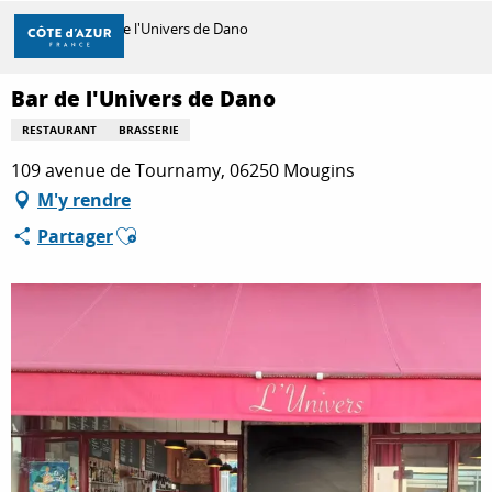
Aller
Accueil
Bar de l'Univers de Dano
au
contenu
principal
Bar de l'Univers de Dano
DÉCOUVRIR
RESTAURANT
BRASSERIE
109 avenue de Tournamy, 06250 Mougins
À FAIRE
M'y rendre
Ajouter aux favoris
Partager
SÉJOURNER