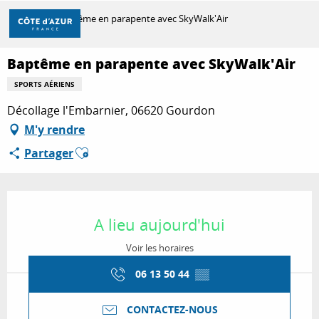
Aller
Accueil
Baptême en parapente avec SkyWalk'Air
au
contenu
principal
Baptême en parapente avec SkyWalk'Air
DÉCOUVRIR
SPORTS AÉRIENS
Décollage l'Embarnier, 06620 Gourdon
À FAIRE
M'y rendre
Ajouter aux favoris
Partager
SÉJOURNER
Ouverture et coordonnées
A lieu aujourd'hui
Voir les horaires
06 13 50 44
▒▒
CONTACTEZ-NOUS