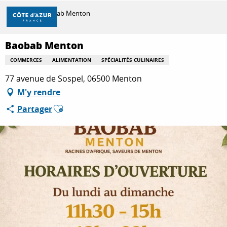
Aller
Accueil
Baobab Menton
au
contenu
principal
Baobab Menton
DÉCOUVRIR
COMMERCES
ALIMENTATION
SPÉCIALITÉS CULINAIRES
77 avenue de Sospel, 06500 Menton
À FAIRE
M'y rendre
Ajouter aux favoris
Partager
SÉJOURNER