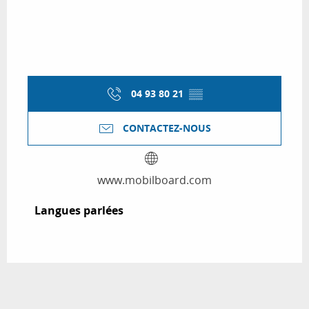
04 93 80 21
▒▒
CONTACTEZ-NOUS
www.mobilboard.com
Langues parlées
Langues parlées