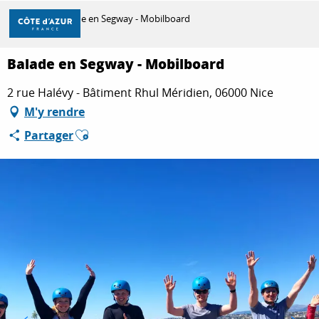
Aller
Accueil
Balade en Segway - Mobilboard
au
contenu
principal
Balade en Segway - Mobilboard
DÉCOUVRIR
2 rue Halévy - Bâtiment Rhul Méridien, 06000 Nice
M'y rendre
À FAIRE
Ajouter aux favoris
Partager
SÉJOURNER