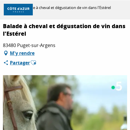
Aller
Accueil
Balade à cheval et dégustation de vin dans l'Estérel
au
contenu
principal
Balade à cheval et dégustation de vin dans
DÉCOUVRIR
l'Estérel
83480 Puget-sur-Argens
À FAIRE
M'y rendre
Ajouter aux favoris
Partager
SÉJOURNER