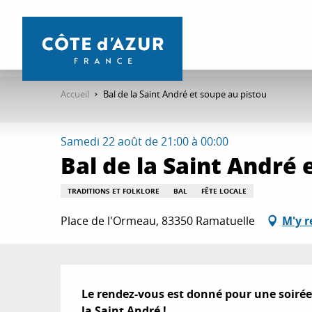
Aller
au
contenu
principal
Accueil
Bal de la Saint André et soupe au pistou
Samedi 22 août de 21:00 à 00:00
Bal de la Saint André 
TRADITIONS ET FOLKLORE
BAL
FÊTE LOCALE
Place de l'Ormeau, 83350 Ramatuelle
M'y r
Description
Le rendez-vous est donné pour une soirée f
la Saint André !
