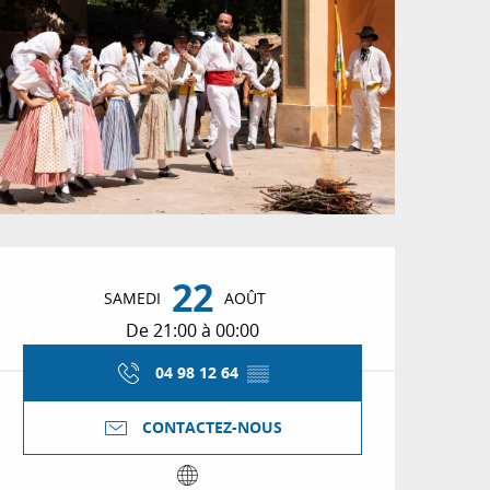
Ouverture et coordon
22
SAMEDI
AOÛT
De 21:00 à 00:00
04 98 12 64
▒▒
CONTACTEZ-NOUS