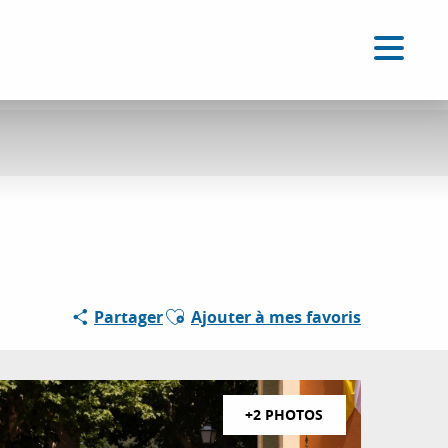
FR
Accessibilité
Recherche
Voir les favoris
Ajouter aux favoris
Partager
Ajouter à mes favoris
+2 PHOTOS