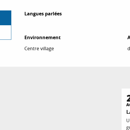
Langues parlées
Langues parlées
Environnement
Environnement
A
A
Centre village
d
A
L
U
g