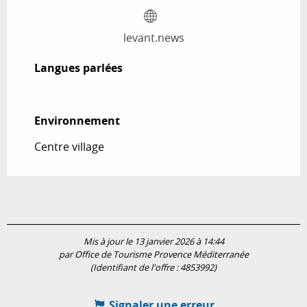
levant.news
Langues parlées
Langues parlées
Environnement
Environnement
Centre village
Mis à jour le 13 janvier 2026 à 14:44
par Office de Tourisme Provence Méditerranée
(Identifiant de l'offre :
4853992
)
Signaler une erreur