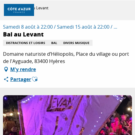
Aller
Accueil
Bal au Levant
au
contenu
principal
Samedi 8 août à 22:00 / Samedi 15 août à 22:00 / ...
DÉCOUVRIR
Bal au Levant
DISTRACTIONS ET LOISIRS
BAL
DIVERS MUSIQUE
À FAIRE
Domaine naturiste d’Héliopolis, Place du village ou port
de l'Ayguade, 83400 Hyères
M'y rendre
SÉJOURNER
Ajouter aux favoris
Partager