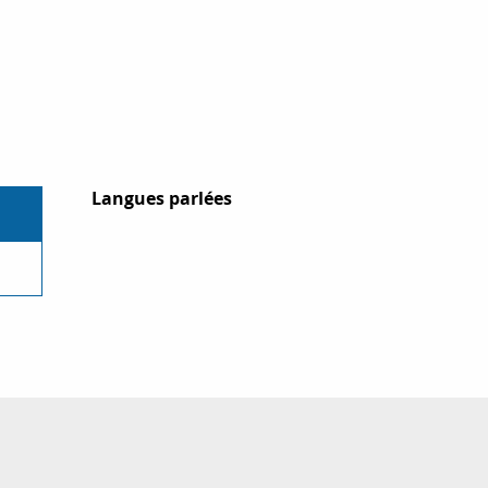
Langues parlées
Langues parlées