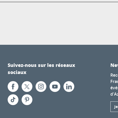
Suivez-nous sur les réseaux
Ne
sociaux
Rec
Fra
évé
d'A
J