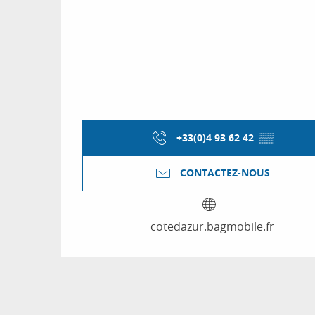
+33(0)4 93 62 42
▒▒
CONTACTEZ-NOUS
cotedazur.bagmobile.fr