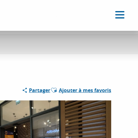
FR
Accessibilité
Recherche
Voir les favoris
Ajouter aux favoris
Partager
Ajouter à mes favoris