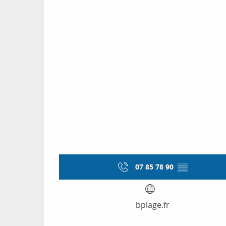
07 85 78 90
▒▒
bplage.fr