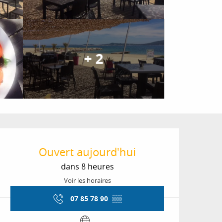
+ 2
Ouverture et coordon
Ouvert aujourd'hui
dans 8 heures
Voir les horaires
07 85 78 90
▒▒