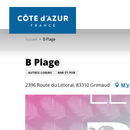
Aller
au
contenu
principal
Accueil
B Plage
B Plage
AUTRES LOISIRS
BAR ET PUB
2396 Route du Littoral, 83310 Grimaud
M'y