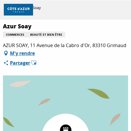
Aller
Accueil
Azur Soay
au
contenu
principal
Azur Soay
DÉCOUVRIR
COMMERCES
BEAUTÉ ET BIEN ÊTRE
AZUR SOAY, 11 Avenue de la Cabro d'Or, 83310 Grimaud
À FAIRE
M'y rendre
Ajouter aux favoris
Partager
SÉJOURNER