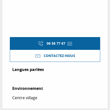
06 58 77 67
▒▒
CONTACTEZ-NOUS
Langues parlées
Langues parlées
Environnement
Environnement
Centre village