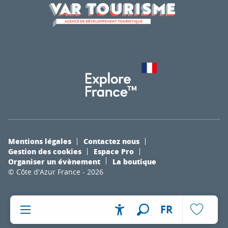
Mentions légales
Contactez nous
Gestion des cookies
Espace Pro
Organiser un évènement
La boutique
© Côte d'Azur France - 2026
FR
Accessibilité
Recherche
Voir les fa