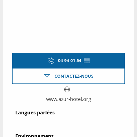
04 94 01 54
▒▒
CONTACTEZ-NOUS
www.azur-hotel.org
Langues parlées
Langues parlées
Environnement
Environnement