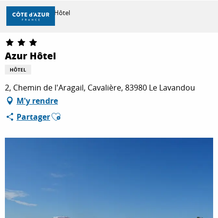
Aller
Accueil
Azur Hôtel
au
contenu
principal
DÉCOUVRIR
Azur Hôtel
HÔTEL
À FAIRE
2, Chemin de l'Aragail, Cavalière, 83980 Le Lavandou
M'y rendre
Ajouter aux favoris
Partager
SÉJOURNER