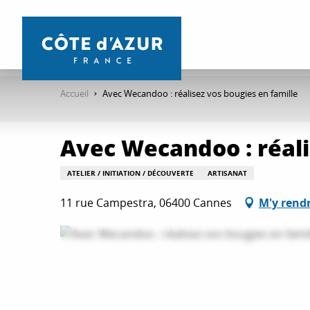
Aller
au
contenu
principal
Accueil
Avec Wecandoo : réalisez vos bougies en famille
Avec Wecandoo : réali
ATELIER / INITIATION / DÉCOUVERTE
ARTISANAT
11 rue Campestra, 06400 Cannes
M'y rend