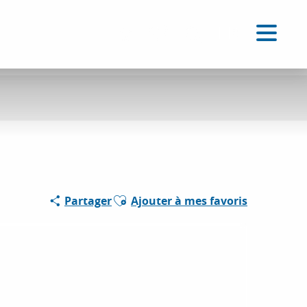
FR
Accessibilité
Recherche
Voir les favoris
Ajouter aux favoris
Partager
Ajouter à mes favoris