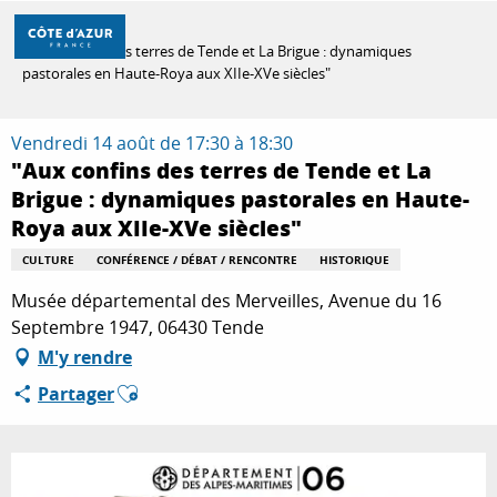
Aller
Accueil
au
"Aux confins des terres de Tende et La Brigue : dynamiques
contenu
pastorales en Haute-Roya aux XIIe-XVe siècles"
principal
DÉCOUVRIR
Vendredi 14 août de 17:30 à 18:30
"Aux confins des terres de Tende et La
À FAIRE
Brigue : dynamiques pastorales en Haute-
Roya aux XIIe-XVe siècles"
CULTURE
CONFÉRENCE / DÉBAT / RENCONTRE
HISTORIQUE
SÉJOURNER
Musée départemental des Merveilles, Avenue du 16
Septembre 1947, 06430 Tende
M'y rendre
Ajouter aux favoris
Partager