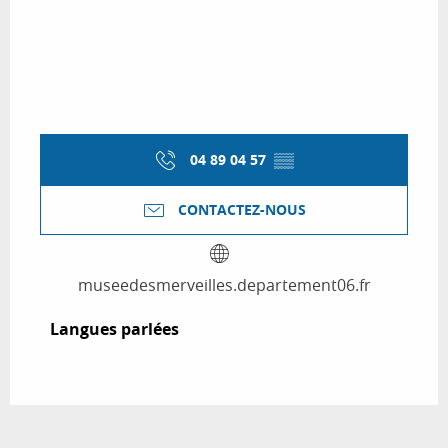
04 89 04 57
▒▒
CONTACTEZ-NOUS
museedesmerveilles.departement06.fr
Langues parlées
Langues parlées