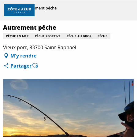
Aller
Accueil
Autrement pêche
au
contenu
principal
Autrement pêche
DÉCOUVRIR
PÊCHE EN MER
PÊCHE SPORTIVE
PÊCHE AU GROS
PÊCHE
Vieux port, 83700 Saint-Raphaël
À FAIRE
M'y rendre
Ajouter aux favoris
Partager
SÉJOURNER