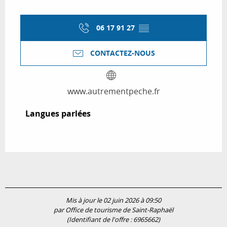
06 17 91 27
▒▒
CONTACTEZ-NOUS
www.autrementpeche.fr
Langues parlées
Langues parlées
Mis à jour le 02 juin 2026 à 09:50
par Office de tourisme de Saint-Raphaël
(Identifiant de l'offre :
6965662
)