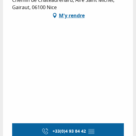
Chemin de Châteaurenard, Aire Saint Michel,
Gairaut, 06100 Nice
M'y rendre
+33(0)4 93 84 42
▒▒