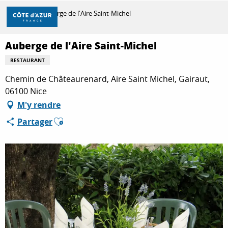
Aller
Accueil
Auberge de l'Aire Saint-Michel
au
contenu
principal
Auberge de l'Aire Saint-Michel
DÉCOUVRIR
RESTAURANT
Chemin de Châteaurenard, Aire Saint Michel, Gairaut,
À FAIRE
06100 Nice
M'y rendre
Ajouter aux favoris
Partager
SÉJOURNER