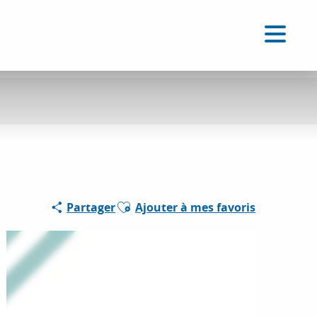
FR
Accessibilité
Recherche
Voir les favoris
Ajouter aux favoris
Partager
Ajouter à mes favoris