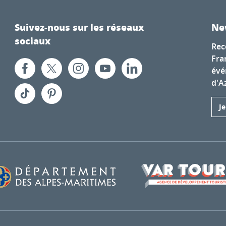
Suivez-nous sur les réseaux
Ne
sociaux
Rec
Fra
évé
d'A
J