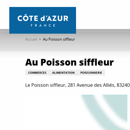
Aller
au
contenu
principal
Accueil
Au Poisson siffleur
Au Poisson siffleur
COMMERCES
ALIMENTATION
POISSONNERIE
Le Poisson siffleur, 281 Avenue des Alliés, 8324