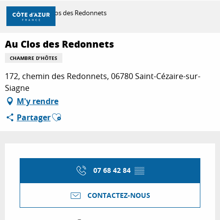
Aller
Accueil
Au Clos des Redonnets
au
contenu
principal
Au Clos des Redonnets
DÉCOUVRIR
CHAMBRE D'HÔTES
172, chemin des Redonnets, 06780 Saint-Cézaire-sur-
À FAIRE
Siagne
M'y rendre
Ajouter aux favoris
Partager
SÉJOURNER
Ouverture et coordonnées
07 68 42 84
▒▒
CONTACTEZ-NOUS