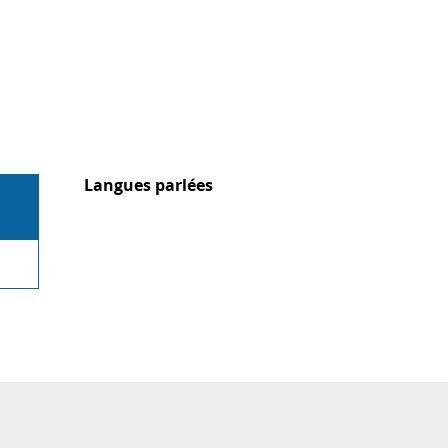
Langues parlées
Langues parlées