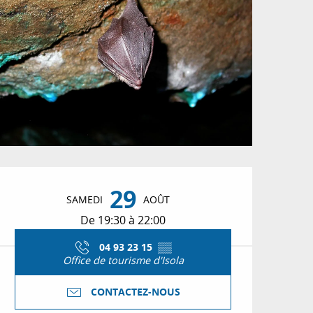
Ouverture et coordon
29
SAMEDI
AOÛT
De 19:30 à 22:00
04 93 23 15
▒▒
Office de tourisme d'Isola
CONTACTEZ-NOUS