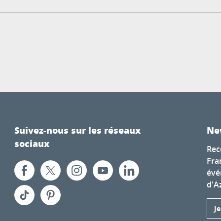
Suivez-nous sur les réseaux
Ne
sociaux
Rec
Fra
évé
d'A
J