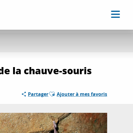
FR
Accessibilité
Recherche
Voir les favoris
 de la chauve-souris
Ajouter aux favoris
Partager
Ajouter à mes favoris