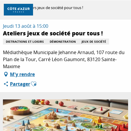
Aller
Accueil
Ateliers jeux de société pour tous !
au
contenu
principal
Jeudi 13 août à 15:00
DÉCOUVRIR
Ateliers jeux de société pour tous !
DISTRACTIONS ET LOISIRS
DÉMONSTRATION
JEUX DE SOCIÉTÉ
À FAIRE
Médiathèque Municipale Jehanne Arnaud, 107 route du
Plan de la Tour, Carré Léon Gaumont, 83120 Sainte-
Maxime
SÉJOURNER
M'y rendre
Ajouter aux favoris
Partager