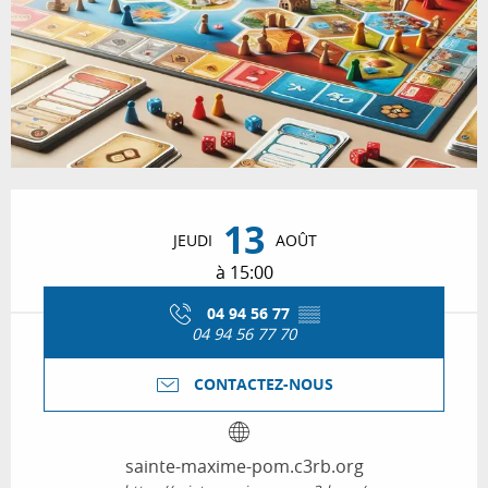
Ouverture et coordonnées
13
JEUDI
AOÛT
à 15:00
04 94 56 77
▒▒
04 94 56 77 70
CONTACTEZ-NOUS
sainte-maxime-pom.c3rb.org