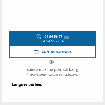
04 94 56 77
▒▒
04 94 56 77 70
CONTACTEZ-NOUS
sainte-maxime-pom.c3rb.org
https://sainte-maxime-pom.c3rb.org/
Langues parlées
Langues parlées