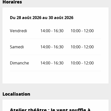
Horaires
Du
Du
28 août 2026
28 août 2026
au
au
30 août 2026
30 août 2026
Vendredi
14:00 - 16:30
10:00 - 12:00
Samedi
14:00 - 16:30
10:00 - 12:00
Dimanche
14:00 - 16:30
10:00 - 12:00
Localisation
Atelier théâtre : le vent souffle à