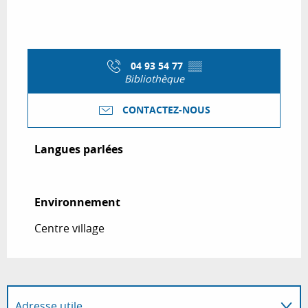
04 93 54 77
▒▒
Bibliothèque
CONTACTEZ-NOUS
Langues parlées
Langues parlées
Environnement
Environnement
Centre village
Adresse utile