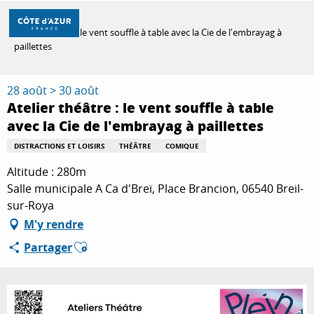
Aller
Accueil
au
Atelier théâtre : le vent souffle à table avec la Cie de l'embrayag à
contenu
paillettes
principal
DÉCOUVRIR
28 août > 30 août
Atelier théâtre : le vent souffle à table
À FAIRE
avec la Cie de l'embrayag à paillettes
DISTRACTIONS ET LOISIRS
THÉÂTRE
COMIQUE
Altitude : 280m
SÉJOURNER
Salle municipale A Ca d'Breï, Place Brancion, 06540 Breil-
sur-Roya
M'y rendre
Ajouter aux favoris
Partager