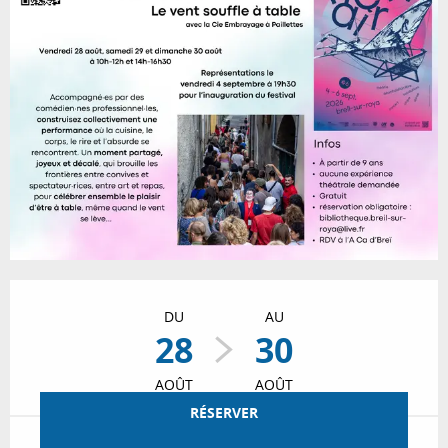
Ouverture et coordonnées
DU
AU
28
30
AOÛT
AOÛT
RÉSERVER