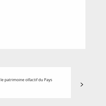
PARFUMERIE F
le patrimoine olfactif du Pays
Une très belle us
un bâtiment du 1
Grasse