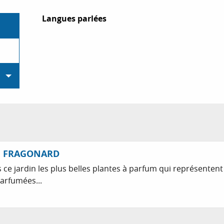
Langues parlées
Langues parlées
E FRAGONARD
ce jardin les plus belles plantes à parfum qui représentent 
parfumées...