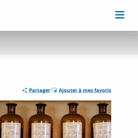
FR
Accessibilité
Recherche
Voir les favoris
Ajouter aux favoris
Partager
Ajouter à mes favoris