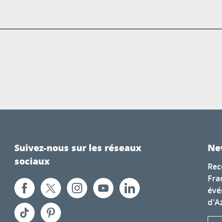
Suivez-nous sur les réseaux
Ne
sociaux
Rec
Fra
évé
d'A