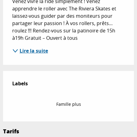
Venez vivre la ride simplement ! Venez 
apprendre le roller avec The Riviera Skates et 
laissez-vous guider par des moniteurs pour 
partager leur passion ! À vos rollers, prêts…
roulez !!! Rendez-vous sur la patinoire de 15h 
à19h Gratuit – Ouvert à tous
Lire la suite
Offres de prestations
Labels
Labels
Famille plus
Tarifs