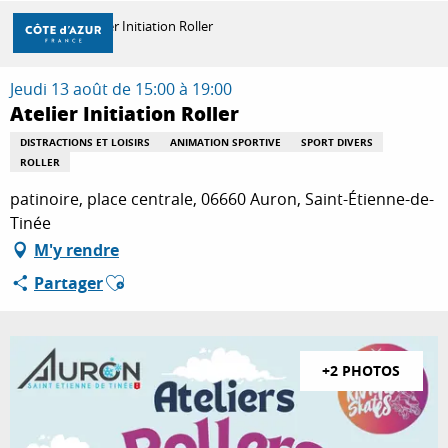
Aller
Accueil
Atelier Initiation Roller
au
contenu
principal
Jeudi 13 août de 15:00 à 19:00
DÉCOUVRIR
Atelier Initiation Roller
DISTRACTIONS ET LOISIRS
ANIMATION SPORTIVE
SPORT DIVERS
ROLLER
À FAIRE
patinoire, place centrale, 06660 Auron, Saint-Étienne-de-
Tinée
SÉJOURNER
M'y rendre
Ajouter aux favoris
Partager
+2 PHOTOS