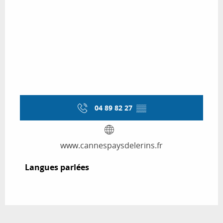
04 89 82 27
▒▒
www.cannespaysdelerins.fr
Langues parlées
Langues parlées