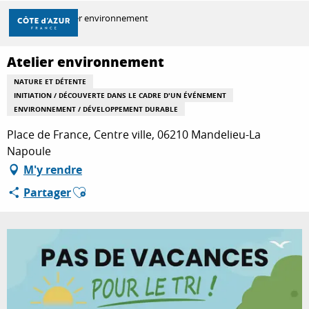
Aller
Accueil
Atelier environnement
au
contenu
principal
Atelier environnement
DÉCOUVRIR
NATURE ET DÉTENTE
INITIATION / DÉCOUVERTE DANS LE CADRE D'UN ÉVÉNEMENT
ENVIRONNEMENT / DÉVELOPPEMENT DURABLE
À FAIRE
Place de France, Centre ville, 06210 Mandelieu-La
Napoule
M'y rendre
SÉJOURNER
Ajouter aux favoris
Partager