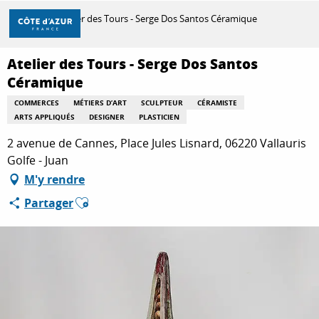
Aller
Accueil
Atelier des Tours - Serge Dos Santos Céramique
au
contenu
principal
Atelier des Tours - Serge Dos Santos
DÉCOUVRIR
Céramique
COMMERCES
MÉTIERS D’ART
SCULPTEUR
CÉRAMISTE
ARTS APPLIQUÉS
DESIGNER
PLASTICIEN
À FAIRE
2 avenue de Cannes, Place Jules Lisnard, 06220 Vallauris
Golfe - Juan
SÉJOURNER
M'y rendre
Ajouter aux favoris
Partager