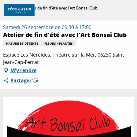
Aller
Accueil
Atelier de fin d'été avec l'Art Bonsaï Club
au
contenu
principal
Samedi 26 septembre de 09:30 à 17:00
DÉCOUVRIR
Atelier de fin d'été avec l'Art Bonsaï Club
NATURE ET DÉTENTE
FLEURS / PLANTES
À FAIRE
Espace Les Néréides, Théâtre sur la Mer, 06230 Saint-
Jean-Cap-Ferrat
M'y rendre
SÉJOURNER
Ajouter aux favoris
Partager