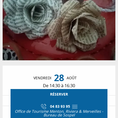
Ouverture et coordonnées
28
VENDREDI
AOÛT
De 14:30 à 16:30
RÉSERVER
04 83 93 95
▒▒
Office de Tourisme Menton, Riviera & Merveilles -
Bureau de Sospel