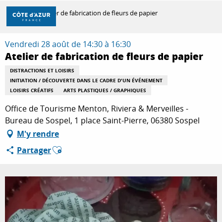
Aller
Accueil
Atelier de fabrication de fleurs de papier
au
contenu
principal
Vendredi 28 août de 14:30 à 16:30
DÉCOUVRIR
Atelier de fabrication de fleurs de papier
DISTRACTIONS ET LOISIRS
INITIATION / DÉCOUVERTE DANS LE CADRE D'UN ÉVÉNEMENT
À FAIRE
LOISIRS CRÉATIFS
ARTS PLASTIQUES / GRAPHIQUES
Office de Tourisme Menton, Riviera & Merveilles -
Bureau de Sospel, 1 place Saint-Pierre, 06380 Sospel
SÉJOURNER
M'y rendre
Ajouter aux favoris
Partager