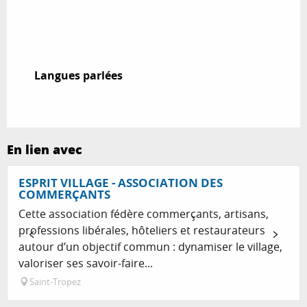
Langues parlées
Langues parlées
En lien avec
ESPRIT VILLAGE - ASSOCIATION DES
COMMERÇANTS
Cette association fédère commerçants, artisans,
professions libérales, hôteliers et restaurateurs
autour d’un objectif commun : dynamiser le village,
valoriser ses savoir-faire...
Saint-Tropez