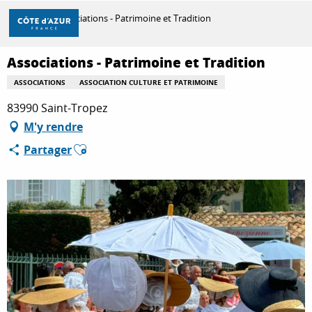
Aller
Accueil
Associations - Patrimoine et Tradition
au
contenu
principal
Associations - Patrimoine et Tradition
DÉCOUVRIR
ASSOCIATIONS
ASSOCIATION CULTURE ET PATRIMOINE
83990 Saint-Tropez
À FAIRE
M'y rendre
Ajouter aux favoris
Partager
SÉJOURNER