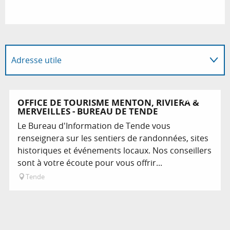
Adresse utile
Programme l'animation...
Réservable
OFFICE DE TOURISME MENTON, RIVIERA &
MERVEILLES - BUREAU DE TENDE
Est organisé dans le cadre de ...
Le Bureau d'Information de Tende vous
renseignera sur les sentiers de randonnées, sites
En lien avec
historiques et événements locaux. Nos conseillers
sont à votre écoute pour vous offrir...
Tende