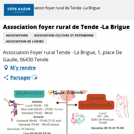
Aller
Accueil
Association foyer rural de Tende -La Brigue
au
contenu
principal
Association foyer rural de Tende -La Brigue
DÉCOUVRIR
ASSOCIATIONS
ASSOCIATION CULTURE ET PATRIMOINE
ASSOCIATION DE LOISIRS
À FAIRE
Association Foyer rural Tende - La Brigue, 1, place De
Gaulle, 06430 Tende
M'y rendre
SÉJOURNER
Ajouter aux favoris
Partager