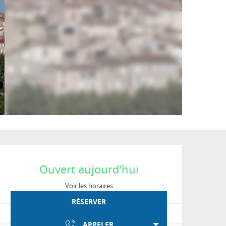
Ouverture et coordon
Ouvert aujourd'hui
Voir les horaires
RÉSERVER
APPELER