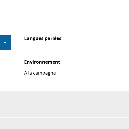
Langues parlées
Langues parlées
Environnement
Environnement
A la campagne