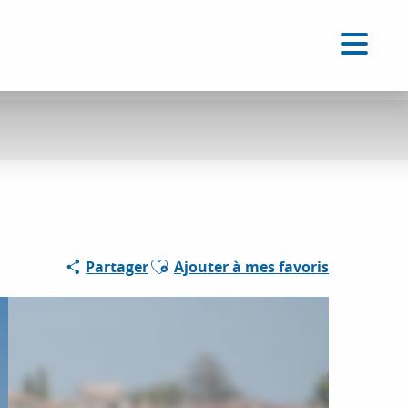
FR
Accessibilité
Recherche
Voir les favoris
Ajouter aux favoris
Partager
Ajouter à mes favoris