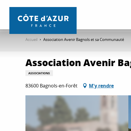
Aller
au
contenu
principal
Accueil
Association Avenir Bagnols et sa Communauté
Association Avenir B
ASSOCIATIONS
83600 Bagnols-en-Forêt
M'y rendre