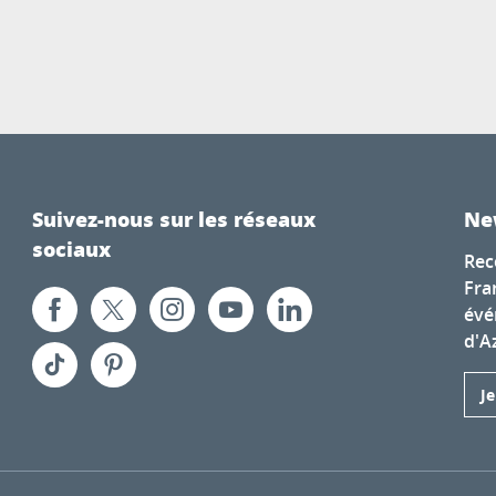
Suivez-nous sur les réseaux
Ne
sociaux
Rec
Fra
évé
d'A
J