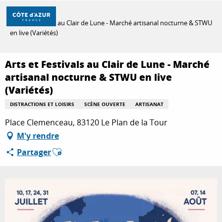
Aller
Accueil
au
Arts et Festivals au Clair de Lune - Marché artisanal nocturne & STWU
contenu
en live (Variétés)
principal
DÉCOUVRIR
Arts et Festivals au Clair de Lune - Marché
artisanal nocturne & STWU en live
À FAIRE
(Variétés)
DISTRACTIONS ET LOISIRS
SCÈNE OUVERTE
ARTISANAT
Place Clemenceau, 83120 Le Plan de la Tour
SÉJOURNER
M'y rendre
Ajouter aux favoris
Partager