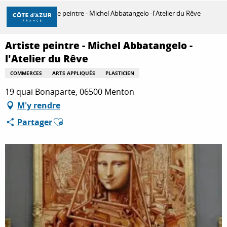
Aller
Accueil
Artiste peintre - Michel Abbatangelo -l'Atelier du Rêve
au
contenu
principal
Artiste peintre - Michel Abbatangelo -
DÉCOUVRIR
l'Atelier du Rêve
COMMERCES
ARTS APPLIQUÉS
PLASTICIEN
À FAIRE
19 quai Bonaparte, 06500 Menton
M'y rendre
Ajouter aux favoris
Partager
SÉJOURNER