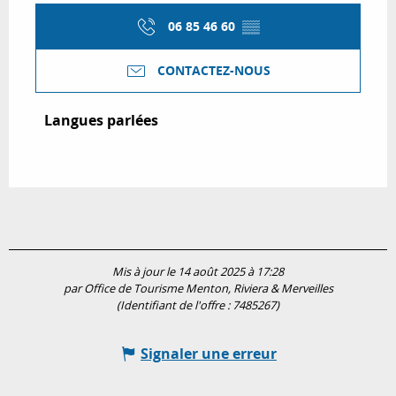
06 85 46 60
▒▒
CONTACTEZ-NOUS
Langues parlées
Langues parlées
Mis à jour le 14 août 2025 à 17:28
par Office de Tourisme Menton, Riviera & Merveilles
(Identifiant de l'offre :
7485267
)
Signaler une erreur