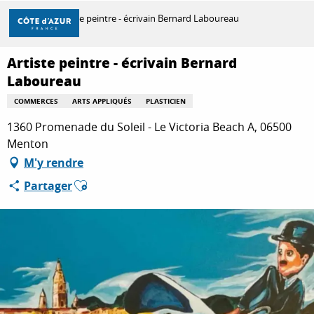
Aller
Accueil
Artiste peintre - écrivain Bernard Laboureau
au
contenu
principal
Artiste peintre - écrivain Bernard
DÉCOUVRIR
Laboureau
COMMERCES
ARTS APPLIQUÉS
PLASTICIEN
À FAIRE
1360 Promenade du Soleil - Le Victoria Beach A, 06500
Menton
M'y rendre
SÉJOURNER
Ajouter aux favoris
Partager