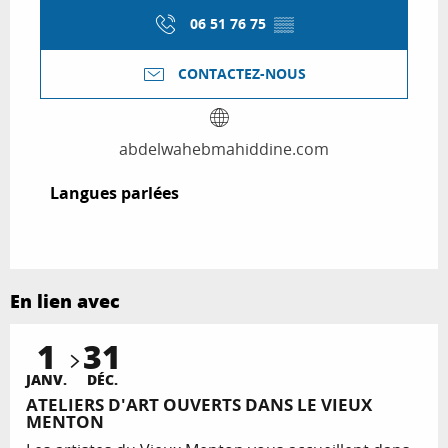
06 51 76 75
▒▒
CONTACTEZ-NOUS
abdelwahebmahiddine.com
Langues parlées
Langues parlées
En lien avec
1
31
JANV.
DÉC.
ATELIERS D'ART OUVERTS DANS LE VIEUX
MENTON