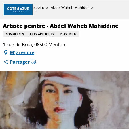
Aller
Accueil
Artiste peintre - Abdel Waheb Mahiddine
au
contenu
principal
Artiste peintre - Abdel Waheb Mahiddine
DÉCOUVRIR
COMMERCES
ARTS APPLIQUÉS
PLASTICIEN
1 rue de Bréa, 06500 Menton
À FAIRE
M'y rendre
Ajouter aux favoris
Partager
SÉJOURNER