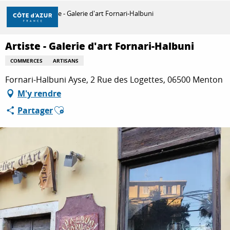
Aller
Accueil
Artiste - Galerie d'art Fornari-Halbuni
au
contenu
principal
Artiste - Galerie d'art Fornari-Halbuni
DÉCOUVRIR
COMMERCES
ARTISANS
Fornari-Halbuni Ayse, 2 Rue des Logettes, 06500 Menton
À FAIRE
M'y rendre
Ajouter aux favoris
Partager
SÉJOURNER