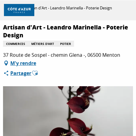
Aller
Accueil
Artisan d'Art - Leandro Marinella - Poterie Design
au
contenu
principal
Artisan d'Art - Leandro Marinella - Poterie
DÉCOUVRIR
Design
COMMERCES
MÉTIERS D’ART
POTIER
À FAIRE
37 Route de Sospel - chemin Glena -, 06500 Menton
M'y rendre
Ajouter aux favoris
Partager
SÉJOURNER