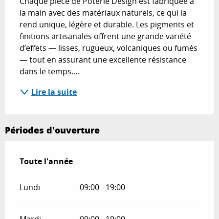
Chaque pièce de Poterie Design est fabriquée à 
la main avec des matériaux naturels, ce qui la 
rend unique, légère et durable. Les pigments et 
finitions artisanales offrent une grande variété 
d’effets — lisses, rugueux, volcaniques ou fumés 
— tout en assurant une excellente résistance 
dans le temps....
Lire la suite
Périodes d'ouverture
Toute l'année
Toute l'année
Lundi
09:00 - 19:00