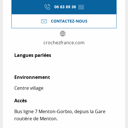
06 63 89 36
▒▒
CONTACTEZ-NOUS
crochezfrance.com
Langues parlées
Langues parlées
Environnement
Environnement
Centre village
Accès
Accès
Bus ligne 7 Menton-Gorbio, depuis la Gare
routière de Menton.