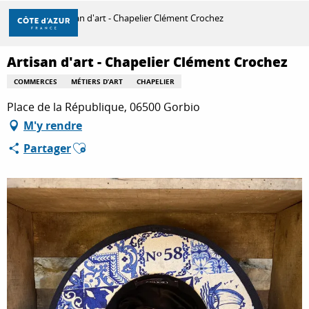
Aller
Accueil
Artisan d'art - Chapelier Clément Crochez
au
contenu
principal
Artisan d'art - Chapelier Clément Crochez
DÉCOUVRIR
COMMERCES
MÉTIERS D’ART
CHAPELIER
Place de la République, 06500 Gorbio
À FAIRE
M'y rendre
Ajouter aux favoris
Partager
SÉJOURNER