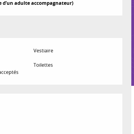
ire d’un adulte accompagnateur)
Vestiaire
Toilettes
acceptés
ions