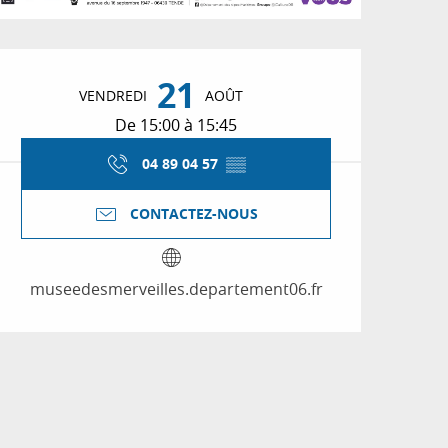
Ouverture et coordon
21
VENDREDI
AOÛT
De 15:00 à 15:45
04 89 04 57
▒▒
CONTACTEZ-NOUS
museedesmerveilles.departement06.fr