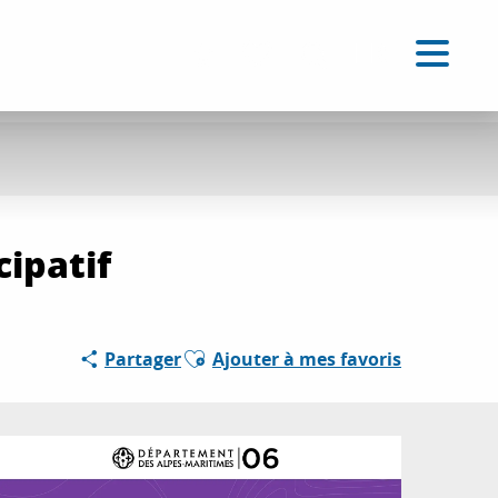
FR
Accessibilité
Recherche
Voir les favoris
ipatif
Ajouter aux favoris
Partager
Ajouter à mes favoris