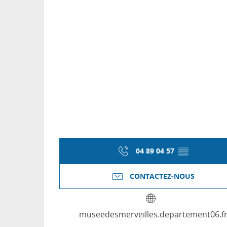
04 89 04 57
▒▒
CONTACTEZ-NOUS
museedesmerveilles.departement06.f