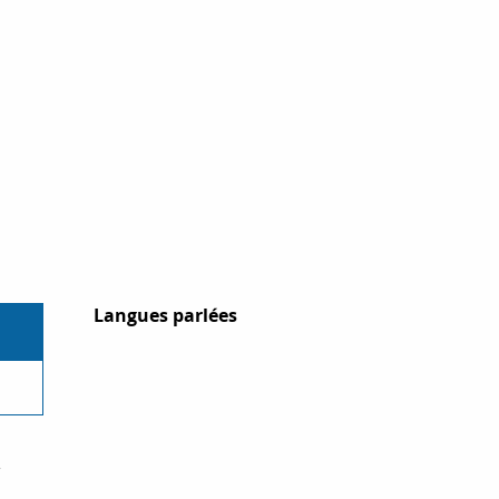
Langues parlées
Langues parlées
r