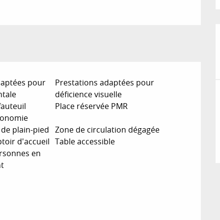
daptées pour
Prestations adaptées pour
ntale
déficience visuelle
fauteuil
Place réservée PMR
tonomie
e plain-pied
Zone de circulation dégagée
oir d'accueil
Table accessible
rsonnes en
nt