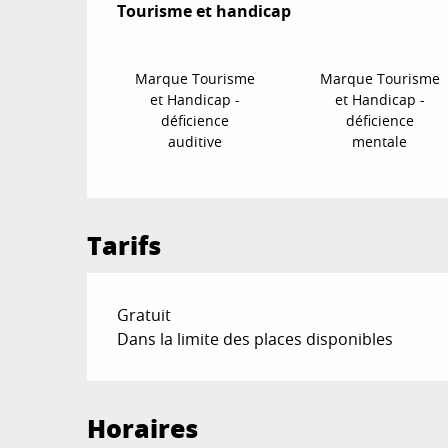
Tourisme et handicap
Tourisme et handicap
Marque Tourisme
Marque Tourisme
et Handicap -
et Handicap -
déficience
déficience
auditive
mentale
Tarifs
Gratuit
Dans la limite des places disponibles
Horaires