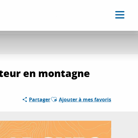
FR
Accessibilité
Recherche
Voir les favoris
ateur en montagne
Ajouter aux favoris
Partager
Ajouter à mes favoris