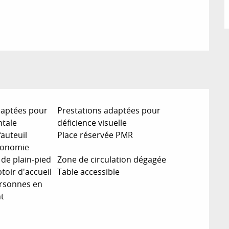
daptées pour
Prestations adaptées pour
ntale
déficience visuelle
fauteuil
Place réservée PMR
tonomie
e plain-pied
Zone de circulation dégagée
oir d'accueil
Table accessible
rsonnes en
nt