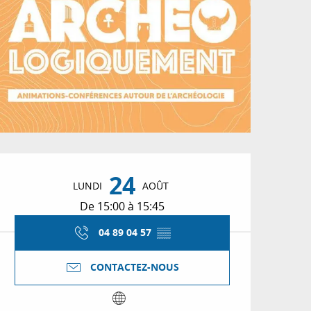
Ouverture et coordon
24
LUNDI
AOÛT
De 15:00 à 15:45
04 89 04 57
▒▒
CONTACTEZ-NOUS