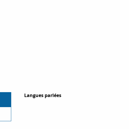
Langues parlées
Langues parlées