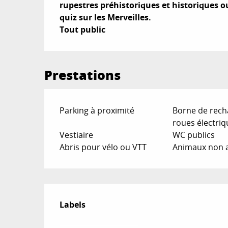
rupestres préhistoriques et historiques o
quiz sur les Merveilles.

Tout public
Prestations
Parking à proximité
Borne de rech
roues électriq
Vestiaire
WC publics
Abris pour vélo ou VTT
Animaux non 
Offres de prestat
Labels
Labels