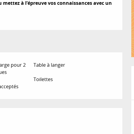
u mettez à l’épreuve vos connaissances avec un 
arge pour 2
Table à langer
ues
Toilettes
acceptés
ions