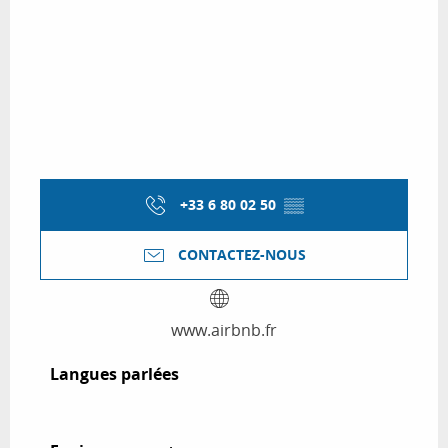
+33 6 80 02 50
▒▒
CONTACTEZ-NOUS
www.airbnb.fr
Langues parlées
Langues parlées