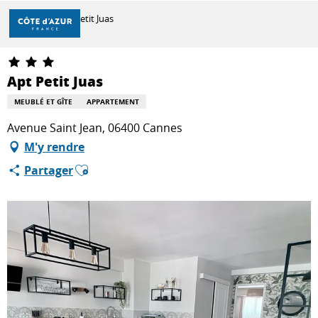
Aller
Accueil
Apt Petit Juas
au
contenu
principal
DÉCOUVRIR
Apt Petit Juas
MEUBLÉ ET GÎTE
APPARTEMENT
À FAIRE
Avenue Saint Jean, 06400 Cannes
M'y rendre
Ajouter aux favoris
Partager
SÉJOURNER