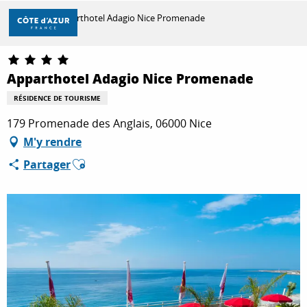
Aller
Accueil
Apparthotel Adagio Nice Promenade
au
contenu
principal
DÉCOUVRIR
Apparthotel Adagio Nice Promenade
RÉSIDENCE DE TOURISME
À FAIRE
179 Promenade des Anglais, 06000 Nice
M'y rendre
Ajouter aux favoris
Partager
SÉJOURNER