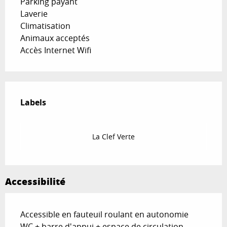
Parking payant
Laverie
Climatisation
Animaux acceptés
Accès Internet Wifi
Offres de prestations
Labels
Labels
La Clef Verte
Accessibilité
Accessible en fauteuil roulant en autonomie
WC + barre d'appui + espace de circulation