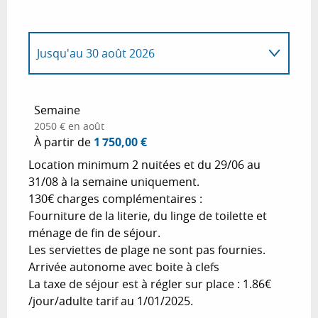
Jusqu'au
30 août 2026
Du
1 janvier 2026
au
3 janvier 2026
Semaine
2050 € en août
Du
4 janvier 2026
au
30 mars 2026
À partir de
1 750,00 €
Location minimum 2 nuitées et du 29/06 au
Du
31 mars 2026
au
30 mai 2026
31/08 à la semaine uniquement.
130€ charges complémentaires :
Fourniture de la literie, du linge de toilette et
Du
31 mai 2026
au
29 juin 2026
ménage de fin de séjour.
Les serviettes de plage ne sont pas fournies.
Du
31 août 2026
au
7 novembre 2026
Arrivée autonome avec boite à clefs
La taxe de séjour est à régler sur place : 1.86€
Du
8 novembre 2026
au
18 décembre
/jour/adulte tarif au 1/01/2025.
2026