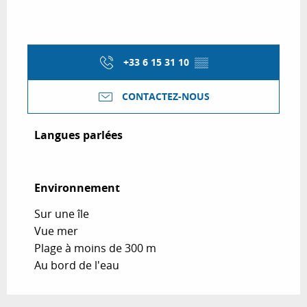
+33 6 15 31 10
▒▒
CONTACTEZ-NOUS
Langues parlées
Langues parlées
Environnement
Environnement
Sur une île
Vue mer
Plage à moins de 300 m
Au bord de l'eau