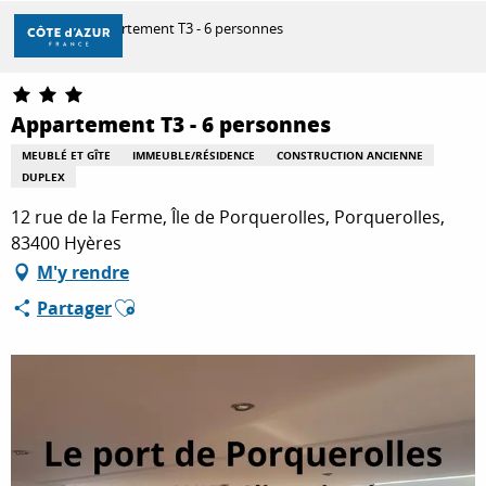
Aller
Accueil
Appartement T3 - 6 personnes
au
contenu
principal
DÉCOUVRIR
Appartement T3 - 6 personnes
MEUBLÉ ET GÎTE
IMMEUBLE/RÉSIDENCE
CONSTRUCTION ANCIENNE
DUPLEX
À FAIRE
12 rue de la Ferme, Île de Porquerolles, Porquerolles,
83400 Hyères
SÉJOURNER
M'y rendre
Ajouter aux favoris
Partager