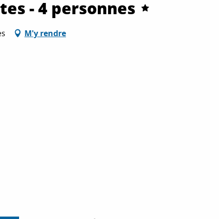
es - 4 personnes
es
M'y rendre