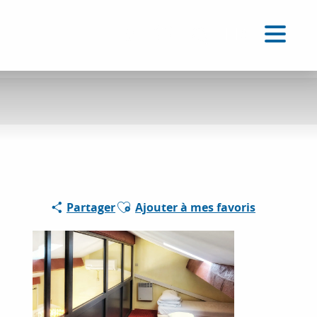
FR
Accessibilité
Recherche
Voir les favoris
Ajouter aux favoris
Partager
Ajouter à mes favoris