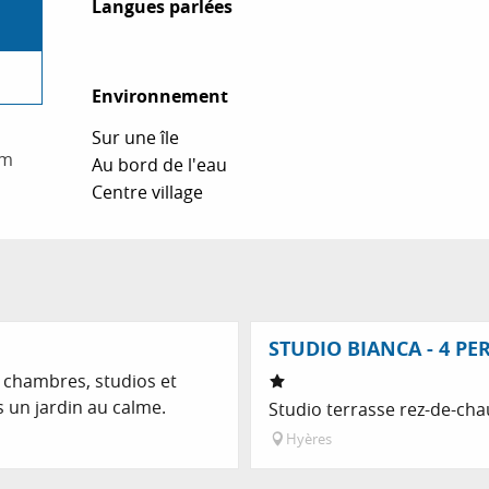
Langues parlées
Langues parlées
Environnement
Environnement
Sur une île
om
Au bord de l'eau
Centre village
STUDIO BIANCA - 4 P
 chambres, studios et
s un jardin au calme.
Studio terrasse rez-de-cha
Hyères