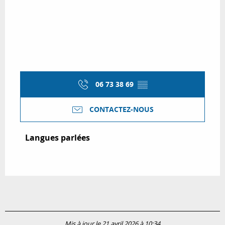
06 73 38 69
▒▒
CONTACTEZ-NOUS
Langues parlées
Langues parlées
Mis à jour le 21 avril 2026 à 10:34