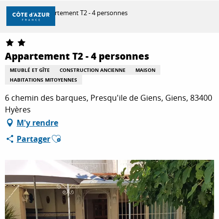
Aller
Accueil
Appartement T2 - 4 personnes
au
contenu
principal
DÉCOUVRIR
Appartement T2 - 4 personnes
MEUBLÉ ET GÎTE
CONSTRUCTION ANCIENNE
MAISON
HABITATIONS MITOYENNES
À FAIRE
6 chemin des barques, Presqu'ile de Giens, Giens, 83400
Hyères
SÉJOURNER
M'y rendre
Ajouter aux favoris
Partager