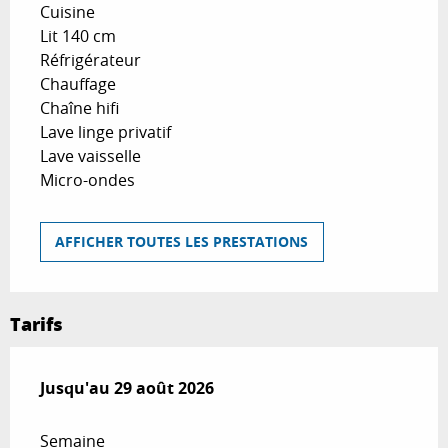
Cuisine
Lit 140 cm
Réfrigérateur
Chauffage
Chaîne hifi
Lave linge privatif
Lave vaisselle
Micro-ondes
AFFICHER TOUTES LES PRESTATIONS
Tarifs
Du
Jusqu'au
4 juillet 2026
29 août 2026
au
29 août 2026
Semaine