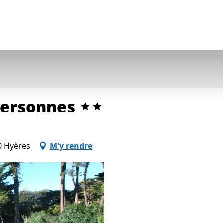
personnes
0 Hyères
M'y rendre