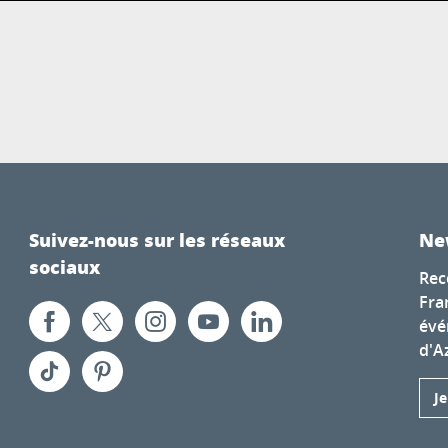
Suivez-nous sur les réseaux
Ne
sociaux
Rec
Fra
évé
d'A
J