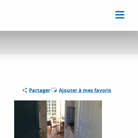
FR
Accessibilité
Recherche
Voir les favoris
Ajouter aux favoris
Partager
Ajouter à mes favoris