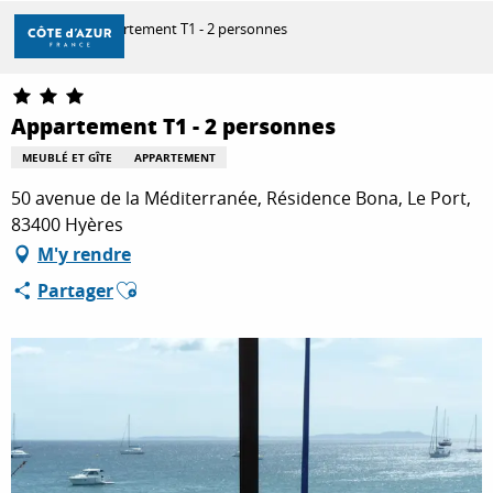
Aller
Accueil
Appartement T1 - 2 personnes
au
contenu
principal
DÉCOUVRIR
Appartement T1 - 2 personnes
MEUBLÉ ET GÎTE
APPARTEMENT
À FAIRE
50 avenue de la Méditerranée, Résidence Bona, Le Port,
83400 Hyères
M'y rendre
SÉJOURNER
Ajouter aux favoris
Partager