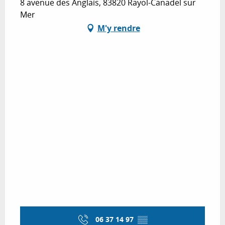
8 avenue des Anglais, 83820 Rayol-Canadel sur
Mer
M'y rendre
06 37 14 97
▒▒