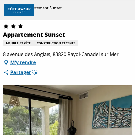
Aller
Accueil
Appartement Sunset
au
contenu
principal
DÉCOUVRIR
Appartement Sunset
MEUBLÉ ET GÎTE
CONSTRUCTION RÉCENTE
À FAIRE
8 avenue des Anglais, 83820 Rayol-Canadel sur Mer
M'y rendre
Ajouter aux favoris
Partager
SÉJOURNER